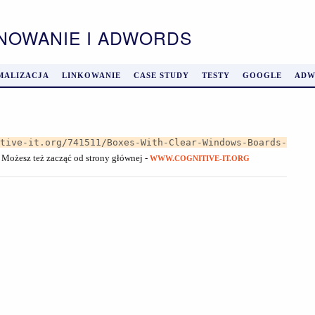
ONOWANIE I ADWORDS
MALIZACJA
LINKOWANIE
CASE STUDY
TESTY
GOOGLE
ADW
itive-it.org/741511/Boxes-With-Clear-Windows-Boards-
. Możesz też zacząć od strony głównej -
WWW.COGNITIVE-IT.ORG