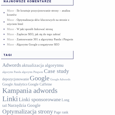
NAJNOWSZE KOMENTARZE
Mizor
-
Ile kosztuje pozycjonowanie strony – analiza
kosztów
Mizor
-
Optymalizacja słów kluczowych na stronie z
użyciem html
Mizor
-
W jaki sposób linkować stronę
Mizor
-
Zaplecze SEO, jak się do tego zabrać
Mizor
-
Zastosowanie 301 a algorytmy Panda i Pingwin
Mizor
-
Algorytm Google a negatywne SEO
TAGI
Adwords
aktualizacja algorytmu
Case study
algorytm Panda
algorytm Pingwin
Google
depozycjonowanie
Google Adwords
Google Analytics
Google Caffeine
Kampania adwords
Linki
Linki sponsorowane
Long
Narzędzia Google
tail
Optymalizacja strony
Page rank