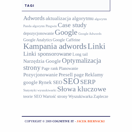
TAGI
Adwords
aktualizacja algorytmu
algorytm
Case study
Panda
algorytm Pingwin
Google
depozycjonowanie
Google Adwords
Google Analytics
Google Caffeine
Kampania adwords
Linki
Linki sponsorowane
Long tail
Optymalizacja
Narzędzia Google
strony
Page rank
Planowanie
Pozycjonowanie
Presell page
Reklamy
SEO
SERP
google
Rynek SEO
Słowa kluczowe
Statystyki wyszukiwarki
teorie SEO
Wartość strony
Wyszukiwarka
Zaplecze
COPYRIGHT © 2009
COGNITIVE IT
-
JACEK BIERNACKI