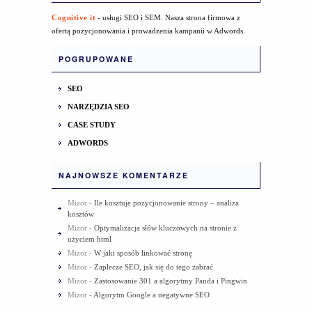
Cognitive it
- usługi SEO i SEM. Nasza strona firmowa z
ofertą pozycjonowania i prowadzenia kampanii w Adwords.
POGRUPOWANE
SEO
NARZĘDZIA SEO
CASE STUDY
ADWORDS
NAJNOWSZE KOMENTARZE
Mizor
-
Ile kosztuje pozycjonowanie strony – analiza
kosztów
Mizor
-
Optymalizacja słów kluczowych na stronie z
użyciem html
Mizor
-
W jaki sposób linkować stronę
Mizor
-
Zaplecze SEO, jak się do tego zabrać
Mizor
-
Zastosowanie 301 a algorytmy Panda i Pingwin
Mizor
-
Algorytm Google a negatywne SEO