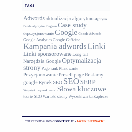
TAGI
Adwords
aktualizacja algorytmu
algorytm
Case study
Panda
algorytm Pingwin
Google
depozycjonowanie
Google Adwords
Google Analytics
Google Caffeine
Kampania adwords
Linki
Linki sponsorowane
Long tail
Optymalizacja
Narzędzia Google
strony
Page rank
Planowanie
Pozycjonowanie
Presell page
Reklamy
SEO
SERP
google
Rynek SEO
Słowa kluczowe
Statystyki wyszukiwarki
teorie SEO
Wartość strony
Wyszukiwarka
Zaplecze
COPYRIGHT © 2009
COGNITIVE IT
-
JACEK BIERNACKI