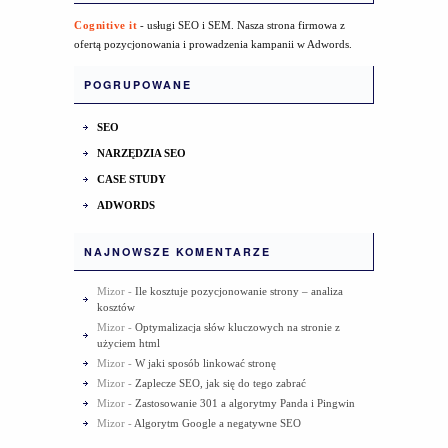
Cognitive it
- usługi SEO i SEM. Nasza strona firmowa z
ofertą pozycjonowania i prowadzenia kampanii w Adwords.
POGRUPOWANE
SEO
NARZĘDZIA SEO
CASE STUDY
ADWORDS
NAJNOWSZE KOMENTARZE
Mizor
-
Ile kosztuje pozycjonowanie strony – analiza
kosztów
Mizor
-
Optymalizacja słów kluczowych na stronie z
użyciem html
Mizor
-
W jaki sposób linkować stronę
Mizor
-
Zaplecze SEO, jak się do tego zabrać
Mizor
-
Zastosowanie 301 a algorytmy Panda i Pingwin
Mizor
-
Algorytm Google a negatywne SEO