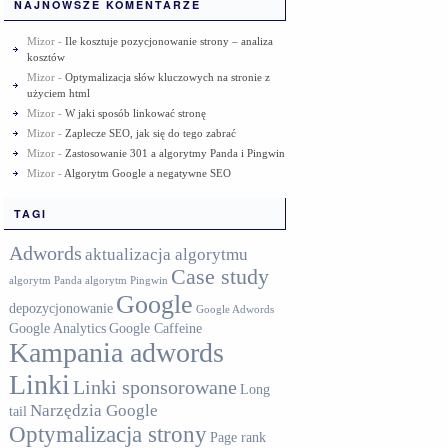
NAJNOWSZE KOMENTARZE
Mizor
-
Ile kosztuje pozycjonowanie strony – analiza
kosztów
Mizor
-
Optymalizacja słów kluczowych na stronie z
użyciem html
Mizor
-
W jaki sposób linkować stronę
Mizor
-
Zaplecze SEO, jak się do tego zabrać
Mizor
-
Zastosowanie 301 a algorytmy Panda i Pingwin
Mizor
-
Algorytm Google a negatywne SEO
TAGI
Adwords
aktualizacja algorytmu
Case study
algorytm Panda
algorytm Pingwin
Google
depozycjonowanie
Google Adwords
Google Analytics
Google Caffeine
Kampania adwords
Linki
Linki sponsorowane
Long
Narzędzia Google
tail
Optymalizacja strony
Page rank