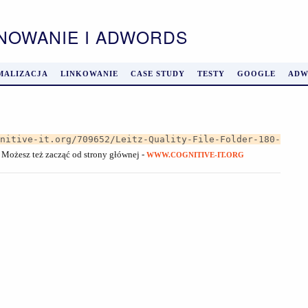
ONOWANIE I ADWORDS
MALIZACJA
LINKOWANIE
CASE STUDY
TESTY
GOOGLE
ADW
gnitive-it.org/709652/Leitz-Quality-File-Folder-180-
. Możesz też zacząć od strony głównej -
WWW.COGNITIVE-IT.ORG