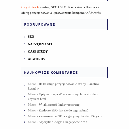
Cognitive it
- usługi SEO i SEM. Nasza strona firmowa z
ofertą pozycjonowania i prowadzenia kampanii w Adwords.
POGRUPOWANE
SEO
NARZĘDZIA SEO
CASE STUDY
ADWORDS
NAJNOWSZE KOMENTARZE
Mizor
-
Ile kosztuje pozycjonowanie strony – analiza
kosztów
Mizor
-
Optymalizacja słów kluczowych na stronie z
użyciem html
Mizor
-
W jaki sposób linkować stronę
Mizor
-
Zaplecze SEO, jak się do tego zabrać
Mizor
-
Zastosowanie 301 a algorytmy Panda i Pingwin
Mizor
-
Algorytm Google a negatywne SEO