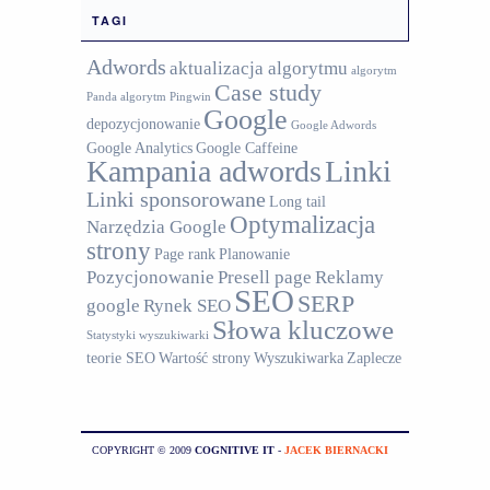
TAGI
Adwords
aktualizacja algorytmu
algorytm
Case study
Panda
algorytm Pingwin
Google
depozycjonowanie
Google Adwords
Google Analytics
Google Caffeine
Kampania adwords
Linki
Linki sponsorowane
Long tail
Optymalizacja
Narzędzia Google
strony
Page rank
Planowanie
Pozycjonowanie
Presell page
Reklamy
SEO
SERP
google
Rynek SEO
Słowa kluczowe
Statystyki wyszukiwarki
teorie SEO
Wartość strony
Wyszukiwarka
Zaplecze
COPYRIGHT © 2009
COGNITIVE IT
-
JACEK BIERNACKI