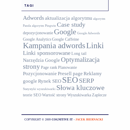
TAGI
Adwords
aktualizacja algorytmu
algorytm
Case study
Panda
algorytm Pingwin
Google
depozycjonowanie
Google Adwords
Google Analytics
Google Caffeine
Kampania adwords
Linki
Linki sponsorowane
Long tail
Optymalizacja
Narzędzia Google
strony
Page rank
Planowanie
Pozycjonowanie
Presell page
Reklamy
SEO
SERP
google
Rynek SEO
Słowa kluczowe
Statystyki wyszukiwarki
teorie SEO
Wartość strony
Wyszukiwarka
Zaplecze
COPYRIGHT © 2009
COGNITIVE IT
-
JACEK BIERNACKI