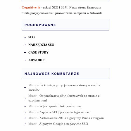
Cognitive it
- usługi SEO i SEM. Nasza strona firmowa z
ofertą pozycjonowania i prowadzenia kampanii w Adwords.
POGRUPOWANE
SEO
NARZĘDZIA SEO
CASE STUDY
ADWORDS
NAJNOWSZE KOMENTARZE
Mizor
-
Ile kosztuje pozycjonowanie strony – analiza
kosztów
Mizor
-
Optymalizacja słów kluczowych na stronie z
użyciem html
Mizor
-
W jaki sposób linkować stronę
Mizor
-
Zaplecze SEO, jak się do tego zabrać
Mizor
-
Zastosowanie 301 a algorytmy Panda i Pingwin
Mizor
-
Algorytm Google a negatywne SEO