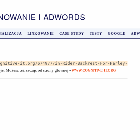
ONOWANIE I ADWORDS
MALIZACJA
LINKOWANIE
CASE STUDY
TESTY
GOOGLE
ADW
ognitive-it.org/674977/in-Rider-Backrest-For-Harley-
eje. Możesz też zacząć od strony głównej -
WWW.COGNITIVE-IT.ORG