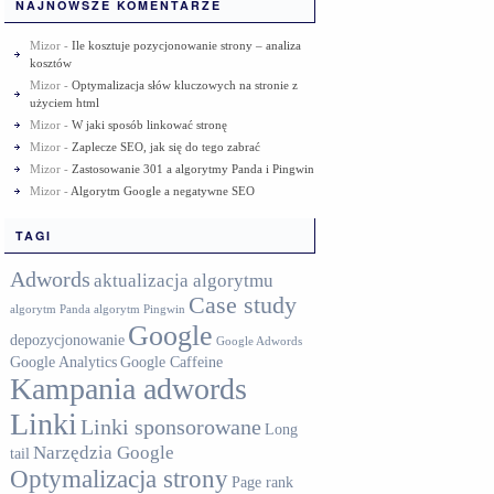
NAJNOWSZE KOMENTARZE
Mizor
-
Ile kosztuje pozycjonowanie strony – analiza
kosztów
Mizor
-
Optymalizacja słów kluczowych na stronie z
użyciem html
Mizor
-
W jaki sposób linkować stronę
Mizor
-
Zaplecze SEO, jak się do tego zabrać
Mizor
-
Zastosowanie 301 a algorytmy Panda i Pingwin
Mizor
-
Algorytm Google a negatywne SEO
TAGI
Adwords
aktualizacja algorytmu
Case study
algorytm Panda
algorytm Pingwin
Google
depozycjonowanie
Google Adwords
Google Analytics
Google Caffeine
Kampania adwords
Linki
Linki sponsorowane
Long
Narzędzia Google
tail
Optymalizacja strony
Page rank