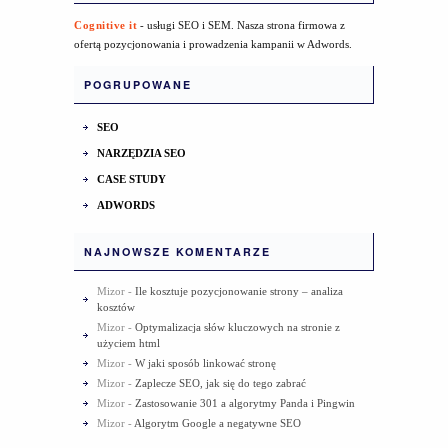
Cognitive it
- usługi SEO i SEM. Nasza strona firmowa z
ofertą pozycjonowania i prowadzenia kampanii w Adwords.
POGRUPOWANE
SEO
NARZĘDZIA SEO
CASE STUDY
ADWORDS
NAJNOWSZE KOMENTARZE
Mizor
-
Ile kosztuje pozycjonowanie strony – analiza
kosztów
Mizor
-
Optymalizacja słów kluczowych na stronie z
użyciem html
Mizor
-
W jaki sposób linkować stronę
Mizor
-
Zaplecze SEO, jak się do tego zabrać
Mizor
-
Zastosowanie 301 a algorytmy Panda i Pingwin
Mizor
-
Algorytm Google a negatywne SEO