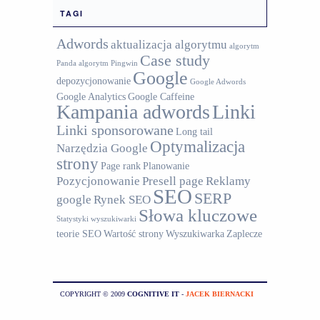
TAGI
Adwords
aktualizacja algorytmu
algorytm
Case study
Panda
algorytm Pingwin
Google
depozycjonowanie
Google Adwords
Google Analytics
Google Caffeine
Kampania adwords
Linki
Linki sponsorowane
Long tail
Optymalizacja
Narzędzia Google
strony
Page rank
Planowanie
Pozycjonowanie
Presell page
Reklamy
SEO
SERP
google
Rynek SEO
Słowa kluczowe
Statystyki wyszukiwarki
teorie SEO
Wartość strony
Wyszukiwarka
Zaplecze
COPYRIGHT © 2009
COGNITIVE IT
-
JACEK BIERNACKI