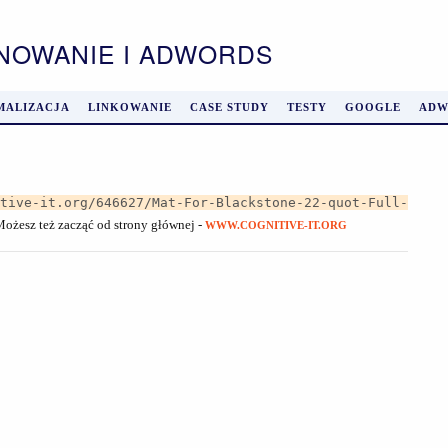
ONOWANIE I ADWORDS
MALIZACJA
LINKOWANIE
CASE STUDY
TESTY
GOOGLE
ADW
itive-it.org/646627/Mat-For-Blackstone-22-quot-Full-
 Możesz też zacząć od strony głównej -
WWW.COGNITIVE-IT.ORG