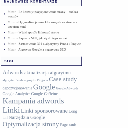
NAJNOWSZE KOMENTARZE
Mizor
-
Ile kosztuje pozycjonowanie strony – analiza
kosztów
Mizor
-
Optymalizacja słów kluczowych na stronie z
użyciem html
Mizor
-
W jaki sposób linkować stronę
Mizor
-
Zaplecze SEO, jak się do tego zabrać
Mizor
-
Zastosowanie 301 a algorytmy Panda i Pingwin
Mizor
-
Algorytm Google a negatywne SEO
TAGI
Adwords
aktualizacja algorytmu
Case study
algorytm Panda
algorytm Pingwin
Google
depozycjonowanie
Google Adwords
Google Analytics
Google Caffeine
Kampania adwords
Linki
Linki sponsorowane
Long
Narzędzia Google
tail
Optymalizacja strony
Page rank