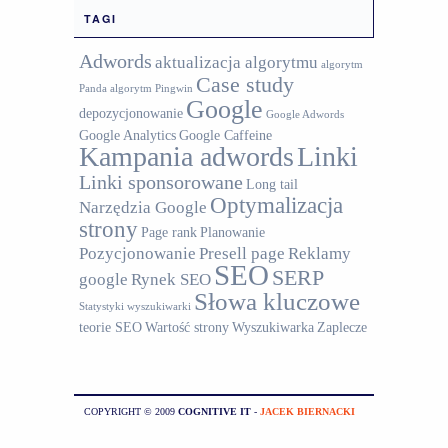
TAGI
Adwords
aktualizacja algorytmu
algorytm
Case study
Panda
algorytm Pingwin
Google
depozycjonowanie
Google Adwords
Google Analytics
Google Caffeine
Kampania adwords
Linki
Linki sponsorowane
Long tail
Optymalizacja
Narzędzia Google
strony
Page rank
Planowanie
Pozycjonowanie
Presell page
Reklamy
SEO
SERP
google
Rynek SEO
Słowa kluczowe
Statystyki wyszukiwarki
teorie SEO
Wartość strony
Wyszukiwarka
Zaplecze
COPYRIGHT © 2009
COGNITIVE IT
-
JACEK BIERNACKI