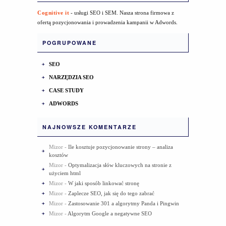
Cognitive it
- usługi SEO i SEM. Nasza strona firmowa z
ofertą pozycjonowania i prowadzenia kampanii w Adwords.
POGRUPOWANE
SEO
NARZĘDZIA SEO
CASE STUDY
ADWORDS
NAJNOWSZE KOMENTARZE
Mizor
-
Ile kosztuje pozycjonowanie strony – analiza
kosztów
Mizor
-
Optymalizacja słów kluczowych na stronie z
użyciem html
Mizor
-
W jaki sposób linkować stronę
Mizor
-
Zaplecze SEO, jak się do tego zabrać
Mizor
-
Zastosowanie 301 a algorytmy Panda i Pingwin
Mizor
-
Algorytm Google a negatywne SEO