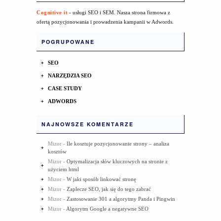
Cognitive it
- usługi SEO i SEM. Nasza strona firmowa z
ofertą pozycjonowania i prowadzenia kampanii w Adwords.
POGRUPOWANE
SEO
NARZĘDZIA SEO
CASE STUDY
ADWORDS
NAJNOWSZE KOMENTARZE
Mizor
-
Ile kosztuje pozycjonowanie strony – analiza
kosztów
Mizor
-
Optymalizacja słów kluczowych na stronie z
użyciem html
Mizor
-
W jaki sposób linkować stronę
Mizor
-
Zaplecze SEO, jak się do tego zabrać
Mizor
-
Zastosowanie 301 a algorytmy Panda i Pingwin
Mizor
-
Algorytm Google a negatywne SEO