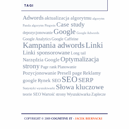
TAGI
Adwords
aktualizacja algorytmu
algorytm
Case study
Panda
algorytm Pingwin
Google
depozycjonowanie
Google Adwords
Google Analytics
Google Caffeine
Kampania adwords
Linki
Linki sponsorowane
Long tail
Optymalizacja
Narzędzia Google
strony
Page rank
Planowanie
Pozycjonowanie
Presell page
Reklamy
SEO
SERP
google
Rynek SEO
Słowa kluczowe
Statystyki wyszukiwarki
teorie SEO
Wartość strony
Wyszukiwarka
Zaplecze
COPYRIGHT © 2009
COGNITIVE IT
-
JACEK BIERNACKI