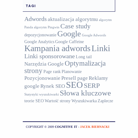
TAGI
Adwords
aktualizacja algorytmu
algorytm
Case study
Panda
algorytm Pingwin
Google
depozycjonowanie
Google Adwords
Google Analytics
Google Caffeine
Kampania adwords
Linki
Linki sponsorowane
Long tail
Optymalizacja
Narzędzia Google
strony
Page rank
Planowanie
Pozycjonowanie
Presell page
Reklamy
SEO
SERP
google
Rynek SEO
Słowa kluczowe
Statystyki wyszukiwarki
teorie SEO
Wartość strony
Wyszukiwarka
Zaplecze
COPYRIGHT © 2009
COGNITIVE IT
-
JACEK BIERNACKI