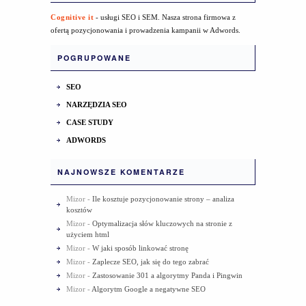
Cognitive it
- usługi SEO i SEM. Nasza strona firmowa z
ofertą pozycjonowania i prowadzenia kampanii w Adwords.
POGRUPOWANE
SEO
NARZĘDZIA SEO
CASE STUDY
ADWORDS
NAJNOWSZE KOMENTARZE
Mizor
-
Ile kosztuje pozycjonowanie strony – analiza
kosztów
Mizor
-
Optymalizacja słów kluczowych na stronie z
użyciem html
Mizor
-
W jaki sposób linkować stronę
Mizor
-
Zaplecze SEO, jak się do tego zabrać
Mizor
-
Zastosowanie 301 a algorytmy Panda i Pingwin
Mizor
-
Algorytm Google a negatywne SEO