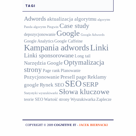
TAGI
Adwords
aktualizacja algorytmu
algorytm
Case study
Panda
algorytm Pingwin
Google
depozycjonowanie
Google Adwords
Google Analytics
Google Caffeine
Kampania adwords
Linki
Linki sponsorowane
Long tail
Optymalizacja
Narzędzia Google
strony
Page rank
Planowanie
Pozycjonowanie
Presell page
Reklamy
SEO
SERP
google
Rynek SEO
Słowa kluczowe
Statystyki wyszukiwarki
teorie SEO
Wartość strony
Wyszukiwarka
Zaplecze
COPYRIGHT © 2009
COGNITIVE IT
-
JACEK BIERNACKI