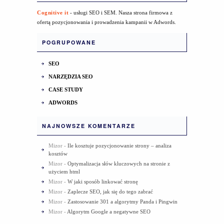
Cognitive it
- usługi SEO i SEM. Nasza strona firmowa z
ofertą pozycjonowania i prowadzenia kampanii w Adwords.
POGRUPOWANE
SEO
NARZĘDZIA SEO
CASE STUDY
ADWORDS
NAJNOWSZE KOMENTARZE
Mizor
-
Ile kosztuje pozycjonowanie strony – analiza
kosztów
Mizor
-
Optymalizacja słów kluczowych na stronie z
użyciem html
Mizor
-
W jaki sposób linkować stronę
Mizor
-
Zaplecze SEO, jak się do tego zabrać
Mizor
-
Zastosowanie 301 a algorytmy Panda i Pingwin
Mizor
-
Algorytm Google a negatywne SEO