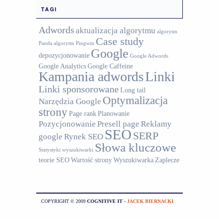
TAGI
Adwords
aktualizacja algorytmu
algorytm
Case study
Panda
algorytm Pingwin
Google
depozycjonowanie
Google Adwords
Google Analytics
Google Caffeine
Kampania adwords
Linki
Linki sponsorowane
Long tail
Optymalizacja
Narzędzia Google
strony
Page rank
Planowanie
Pozycjonowanie
Presell page
Reklamy
SEO
SERP
google
Rynek SEO
Słowa kluczowe
Statystyki wyszukiwarki
teorie SEO
Wartość strony
Wyszukiwarka
Zaplecze
COPYRIGHT © 2009
COGNITIVE IT
-
JACEK BIERNACKI