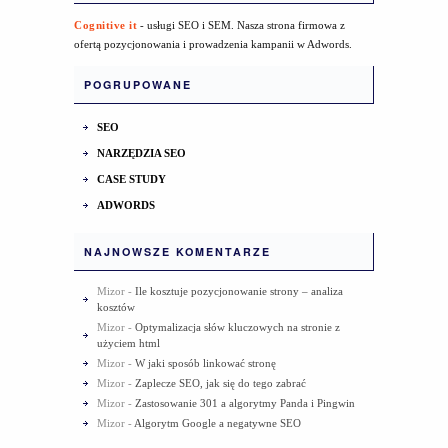
Cognitive it
- usługi SEO i SEM. Nasza strona firmowa z
ofertą pozycjonowania i prowadzenia kampanii w Adwords.
POGRUPOWANE
SEO
NARZĘDZIA SEO
CASE STUDY
ADWORDS
NAJNOWSZE KOMENTARZE
Mizor
-
Ile kosztuje pozycjonowanie strony – analiza
kosztów
Mizor
-
Optymalizacja słów kluczowych na stronie z
użyciem html
Mizor
-
W jaki sposób linkować stronę
Mizor
-
Zaplecze SEO, jak się do tego zabrać
Mizor
-
Zastosowanie 301 a algorytmy Panda i Pingwin
Mizor
-
Algorytm Google a negatywne SEO