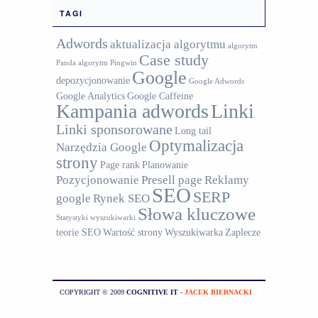
TAGI
Adwords
aktualizacja algorytmu
algorytm
Case study
Panda
algorytm Pingwin
Google
depozycjonowanie
Google Adwords
Google Analytics
Google Caffeine
Kampania adwords
Linki
Linki sponsorowane
Long tail
Optymalizacja
Narzędzia Google
strony
Page rank
Planowanie
Pozycjonowanie
Presell page
Reklamy
SEO
SERP
google
Rynek SEO
Słowa kluczowe
Statystyki wyszukiwarki
teorie SEO
Wartość strony
Wyszukiwarka
Zaplecze
COPYRIGHT © 2009
COGNITIVE IT
-
JACEK BIERNACKI