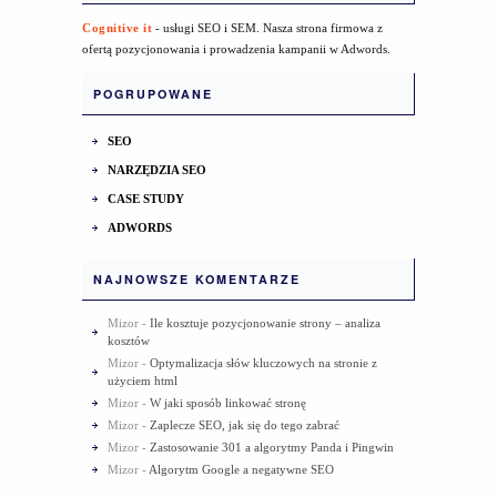
Cognitive it
- usługi SEO i SEM. Nasza strona firmowa z
ofertą pozycjonowania i prowadzenia kampanii w Adwords.
POGRUPOWANE
SEO
NARZĘDZIA SEO
CASE STUDY
ADWORDS
NAJNOWSZE KOMENTARZE
Mizor
-
Ile kosztuje pozycjonowanie strony – analiza
kosztów
Mizor
-
Optymalizacja słów kluczowych na stronie z
użyciem html
Mizor
-
W jaki sposób linkować stronę
Mizor
-
Zaplecze SEO, jak się do tego zabrać
Mizor
-
Zastosowanie 301 a algorytmy Panda i Pingwin
Mizor
-
Algorytm Google a negatywne SEO