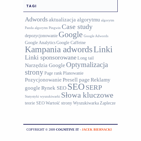
TAGI
Adwords
aktualizacja algorytmu
algorytm
Case study
Panda
algorytm Pingwin
Google
depozycjonowanie
Google Adwords
Google Analytics
Google Caffeine
Kampania adwords
Linki
Linki sponsorowane
Long tail
Optymalizacja
Narzędzia Google
strony
Page rank
Planowanie
Pozycjonowanie
Presell page
Reklamy
SEO
SERP
google
Rynek SEO
Słowa kluczowe
Statystyki wyszukiwarki
teorie SEO
Wartość strony
Wyszukiwarka
Zaplecze
COPYRIGHT © 2009
COGNITIVE IT
-
JACEK BIERNACKI