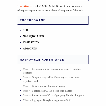
Cognitive it
- usługi SEO i SEM. Nasza strona firmowa z
ofertą pozycjonowania i prowadzenia kampanii w Adwords.
POGRUPOWANE
SEO
NARZĘDZIA SEO
CASE STUDY
ADWORDS
NAJNOWSZE KOMENTARZE
Mizor
-
Ile kosztuje pozycjonowanie strony – analiza
kosztów
Mizor
-
Optymalizacja słów kluczowych na stronie z
użyciem html
Mizor
-
W jaki sposób linkować stronę
Mizor
-
Zaplecze SEO, jak się do tego zabrać
Mizor
-
Zastosowanie 301 a algorytmy Panda i Pingwin
Mizor
-
Algorytm Google a negatywne SEO