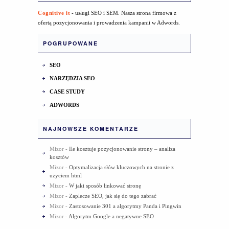
Cognitive it
- usługi SEO i SEM. Nasza strona firmowa z
ofertą pozycjonowania i prowadzenia kampanii w Adwords.
POGRUPOWANE
SEO
NARZĘDZIA SEO
CASE STUDY
ADWORDS
NAJNOWSZE KOMENTARZE
Mizor
-
Ile kosztuje pozycjonowanie strony – analiza
kosztów
Mizor
-
Optymalizacja słów kluczowych na stronie z
użyciem html
Mizor
-
W jaki sposób linkować stronę
Mizor
-
Zaplecze SEO, jak się do tego zabrać
Mizor
-
Zastosowanie 301 a algorytmy Panda i Pingwin
Mizor
-
Algorytm Google a negatywne SEO