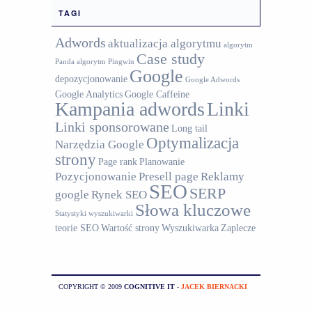
TAGI
Adwords
aktualizacja algorytmu
algorytm
Case study
Panda
algorytm Pingwin
Google
depozycjonowanie
Google Adwords
Google Analytics
Google Caffeine
Kampania adwords
Linki
Linki sponsorowane
Long tail
Optymalizacja
Narzędzia Google
strony
Page rank
Planowanie
Pozycjonowanie
Presell page
Reklamy
SEO
SERP
google
Rynek SEO
Słowa kluczowe
Statystyki wyszukiwarki
teorie SEO
Wartość strony
Wyszukiwarka
Zaplecze
COPYRIGHT © 2009
COGNITIVE IT
-
JACEK BIERNACKI