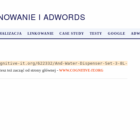
ONOWANIE I ADWORDS
MALIZACJA
LINKOWANIE
CASE STUDY
TESTY
GOOGLE
ADW
ognitive-it.org/622332/And-Water-Dispenser-Set-3-8L-
żesz też zacząć od strony głównej -
WWW.COGNITIVE-IT.ORG