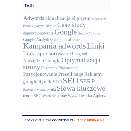
TAGI
Adwords
aktualizacja algorytmu
algorytm
Case study
Panda
algorytm Pingwin
Google
depozycjonowanie
Google Adwords
Google Analytics
Google Caffeine
Kampania adwords
Linki
Linki sponsorowane
Long tail
Optymalizacja
Narzędzia Google
strony
Page rank
Planowanie
Pozycjonowanie
Presell page
Reklamy
SEO
SERP
google
Rynek SEO
Słowa kluczowe
Statystyki wyszukiwarki
teorie SEO
Wartość strony
Wyszukiwarka
Zaplecze
COPYRIGHT © 2009
COGNITIVE IT
-
JACEK BIERNACKI