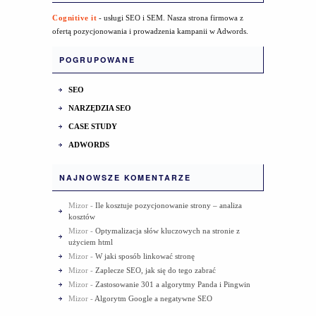
Cognitive it
- usługi SEO i SEM. Nasza strona firmowa z
ofertą pozycjonowania i prowadzenia kampanii w Adwords.
POGRUPOWANE
SEO
NARZĘDZIA SEO
CASE STUDY
ADWORDS
NAJNOWSZE KOMENTARZE
Mizor
-
Ile kosztuje pozycjonowanie strony – analiza
kosztów
Mizor
-
Optymalizacja słów kluczowych na stronie z
użyciem html
Mizor
-
W jaki sposób linkować stronę
Mizor
-
Zaplecze SEO, jak się do tego zabrać
Mizor
-
Zastosowanie 301 a algorytmy Panda i Pingwin
Mizor
-
Algorytm Google a negatywne SEO