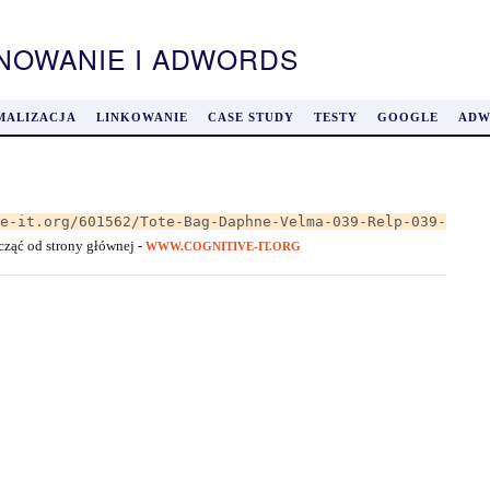
ONOWANIE I ADWORDS
MALIZACJA
LINKOWANIE
CASE STUDY
TESTY
GOOGLE
ADW
ve-it.org/601562/Tote-Bag-Daphne-Velma-039-Relp-039-
acząć od strony głównej -
WWW.COGNITIVE-IT.ORG