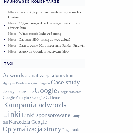
NAJNOWSZE KOMENTARZE
Mizor
-
Ile kosztuje pozycjonowanie strony – analiza
kosztów
Mizor
-
Optymalizacja słów kluczowych na stronie z
użyciem html
Mizor
-
W jaki sposób linkować stronę
Mizor
-
Zaplecze SEO, jak się do tego zabrać
Mizor
-
Zastosowanie 301 a algorytmy Panda i Pingwin
Mizor
-
Algorytm Google a negatywne SEO
TAGI
Adwords
aktualizacja algorytmu
Case study
algorytm Panda
algorytm Pingwin
Google
depozycjonowanie
Google Adwords
Google Analytics
Google Caffeine
Kampania adwords
Linki
Linki sponsorowane
Long
Narzędzia Google
tail
Optymalizacja strony
Page rank