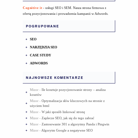
Cognitive it
- usługi SEO i SEM. Nasza strona firmowa z
ofertą pozycjonowania i prowadzenia kampanii w Adwords.
POGRUPOWANE
SEO
NARZĘDZIA SEO
CASE STUDY
ADWORDS
NAJNOWSZE KOMENTARZE
Mizor
-
Ile kosztuje pozycjonowanie strony – analiza
kosztów
Mizor
-
Optymalizacja słów kluczowych na stronie z
użyciem html
Mizor
-
W jaki sposób linkować stronę
Mizor
-
Zaplecze SEO, jak się do tego zabrać
Mizor
-
Zastosowanie 301 a algorytmy Panda i Pingwin
Mizor
-
Algorytm Google a negatywne SEO