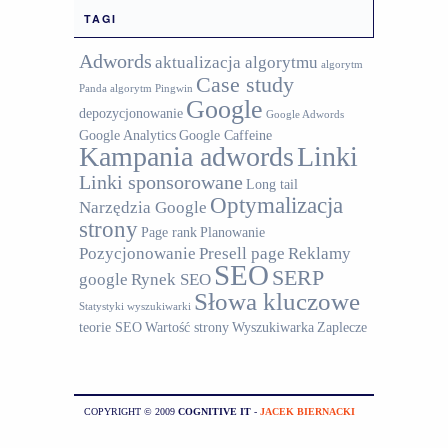
TAGI
Adwords
aktualizacja algorytmu
algorytm
Case study
Panda
algorytm Pingwin
Google
depozycjonowanie
Google Adwords
Google Analytics
Google Caffeine
Kampania adwords
Linki
Linki sponsorowane
Long tail
Optymalizacja
Narzędzia Google
strony
Page rank
Planowanie
Pozycjonowanie
Presell page
Reklamy
SEO
SERP
google
Rynek SEO
Słowa kluczowe
Statystyki wyszukiwarki
teorie SEO
Wartość strony
Wyszukiwarka
Zaplecze
COPYRIGHT © 2009
COGNITIVE IT
-
JACEK BIERNACKI