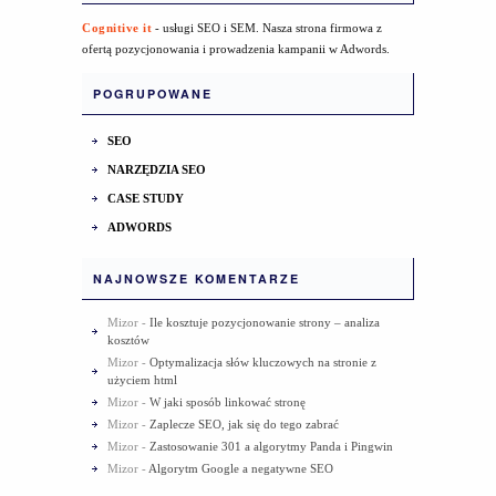
Cognitive it
- usługi SEO i SEM. Nasza strona firmowa z
ofertą pozycjonowania i prowadzenia kampanii w Adwords.
POGRUPOWANE
SEO
NARZĘDZIA SEO
CASE STUDY
ADWORDS
NAJNOWSZE KOMENTARZE
Mizor
-
Ile kosztuje pozycjonowanie strony – analiza
kosztów
Mizor
-
Optymalizacja słów kluczowych na stronie z
użyciem html
Mizor
-
W jaki sposób linkować stronę
Mizor
-
Zaplecze SEO, jak się do tego zabrać
Mizor
-
Zastosowanie 301 a algorytmy Panda i Pingwin
Mizor
-
Algorytm Google a negatywne SEO