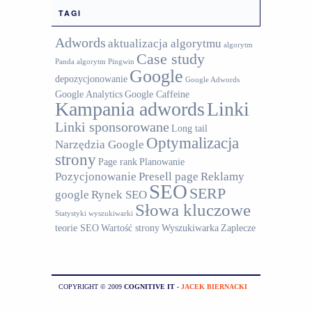
TAGI
Adwords
aktualizacja algorytmu
algorytm
Case study
Panda
algorytm Pingwin
Google
depozycjonowanie
Google Adwords
Google Analytics
Google Caffeine
Kampania adwords
Linki
Linki sponsorowane
Long tail
Optymalizacja
Narzędzia Google
strony
Page rank
Planowanie
Pozycjonowanie
Presell page
Reklamy
SEO
SERP
google
Rynek SEO
Słowa kluczowe
Statystyki wyszukiwarki
teorie SEO
Wartość strony
Wyszukiwarka
Zaplecze
COPYRIGHT © 2009
COGNITIVE IT
-
JACEK BIERNACKI