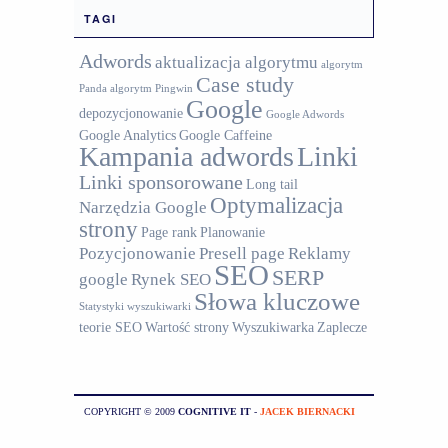
TAGI
Adwords
aktualizacja algorytmu
algorytm
Case study
Panda
algorytm Pingwin
Google
depozycjonowanie
Google Adwords
Google Analytics
Google Caffeine
Kampania adwords
Linki
Linki sponsorowane
Long tail
Optymalizacja
Narzędzia Google
strony
Page rank
Planowanie
Pozycjonowanie
Presell page
Reklamy
SEO
SERP
google
Rynek SEO
Słowa kluczowe
Statystyki wyszukiwarki
teorie SEO
Wartość strony
Wyszukiwarka
Zaplecze
COPYRIGHT © 2009
COGNITIVE IT
-
JACEK BIERNACKI