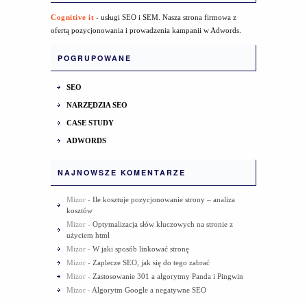
Cognitive it
- usługi SEO i SEM. Nasza strona firmowa z
ofertą pozycjonowania i prowadzenia kampanii w Adwords.
POGRUPOWANE
SEO
NARZĘDZIA SEO
CASE STUDY
ADWORDS
NAJNOWSZE KOMENTARZE
Mizor
-
Ile kosztuje pozycjonowanie strony – analiza
kosztów
Mizor
-
Optymalizacja słów kluczowych na stronie z
użyciem html
Mizor
-
W jaki sposób linkować stronę
Mizor
-
Zaplecze SEO, jak się do tego zabrać
Mizor
-
Zastosowanie 301 a algorytmy Panda i Pingwin
Mizor
-
Algorytm Google a negatywne SEO