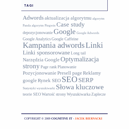
TAGI
Adwords
aktualizacja algorytmu
algorytm
Case study
Panda
algorytm Pingwin
Google
depozycjonowanie
Google Adwords
Google Analytics
Google Caffeine
Kampania adwords
Linki
Linki sponsorowane
Long tail
Optymalizacja
Narzędzia Google
strony
Page rank
Planowanie
Pozycjonowanie
Presell page
Reklamy
SEO
SERP
google
Rynek SEO
Słowa kluczowe
Statystyki wyszukiwarki
teorie SEO
Wartość strony
Wyszukiwarka
Zaplecze
COPYRIGHT © 2009
COGNITIVE IT
-
JACEK BIERNACKI