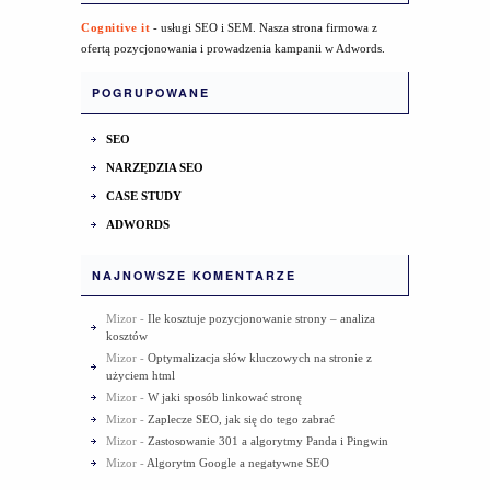
Cognitive it
- usługi SEO i SEM. Nasza strona firmowa z
ofertą pozycjonowania i prowadzenia kampanii w Adwords.
POGRUPOWANE
SEO
NARZĘDZIA SEO
CASE STUDY
ADWORDS
NAJNOWSZE KOMENTARZE
Mizor
-
Ile kosztuje pozycjonowanie strony – analiza
kosztów
Mizor
-
Optymalizacja słów kluczowych na stronie z
użyciem html
Mizor
-
W jaki sposób linkować stronę
Mizor
-
Zaplecze SEO, jak się do tego zabrać
Mizor
-
Zastosowanie 301 a algorytmy Panda i Pingwin
Mizor
-
Algorytm Google a negatywne SEO