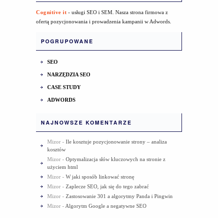
Cognitive it
- usługi SEO i SEM. Nasza strona firmowa z
ofertą pozycjonowania i prowadzenia kampanii w Adwords.
POGRUPOWANE
SEO
NARZĘDZIA SEO
CASE STUDY
ADWORDS
NAJNOWSZE KOMENTARZE
Mizor
-
Ile kosztuje pozycjonowanie strony – analiza
kosztów
Mizor
-
Optymalizacja słów kluczowych na stronie z
użyciem html
Mizor
-
W jaki sposób linkować stronę
Mizor
-
Zaplecze SEO, jak się do tego zabrać
Mizor
-
Zastosowanie 301 a algorytmy Panda i Pingwin
Mizor
-
Algorytm Google a negatywne SEO