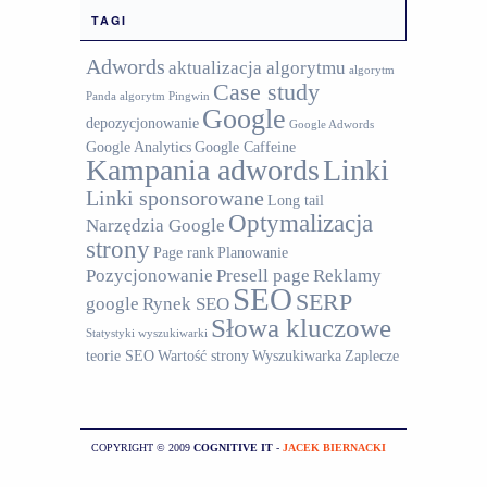
TAGI
Adwords
aktualizacja algorytmu
algorytm
Case study
Panda
algorytm Pingwin
Google
depozycjonowanie
Google Adwords
Google Analytics
Google Caffeine
Kampania adwords
Linki
Linki sponsorowane
Long tail
Optymalizacja
Narzędzia Google
strony
Page rank
Planowanie
Pozycjonowanie
Presell page
Reklamy
SEO
SERP
google
Rynek SEO
Słowa kluczowe
Statystyki wyszukiwarki
teorie SEO
Wartość strony
Wyszukiwarka
Zaplecze
COPYRIGHT © 2009
COGNITIVE IT
-
JACEK BIERNACKI