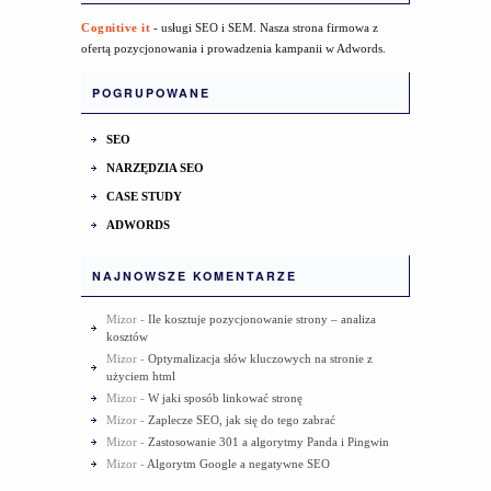
Cognitive it
- usługi SEO i SEM. Nasza strona firmowa z
ofertą pozycjonowania i prowadzenia kampanii w Adwords.
POGRUPOWANE
SEO
NARZĘDZIA SEO
CASE STUDY
ADWORDS
NAJNOWSZE KOMENTARZE
Mizor
-
Ile kosztuje pozycjonowanie strony – analiza
kosztów
Mizor
-
Optymalizacja słów kluczowych na stronie z
użyciem html
Mizor
-
W jaki sposób linkować stronę
Mizor
-
Zaplecze SEO, jak się do tego zabrać
Mizor
-
Zastosowanie 301 a algorytmy Panda i Pingwin
Mizor
-
Algorytm Google a negatywne SEO