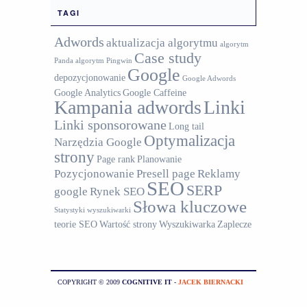
TAGI
Adwords
aktualizacja algorytmu
algorytm
Case study
Panda
algorytm Pingwin
Google
depozycjonowanie
Google Adwords
Google Analytics
Google Caffeine
Kampania adwords
Linki
Linki sponsorowane
Long tail
Optymalizacja
Narzędzia Google
strony
Page rank
Planowanie
Pozycjonowanie
Presell page
Reklamy
SEO
SERP
google
Rynek SEO
Słowa kluczowe
Statystyki wyszukiwarki
teorie SEO
Wartość strony
Wyszukiwarka
Zaplecze
COPYRIGHT © 2009
COGNITIVE IT
-
JACEK BIERNACKI