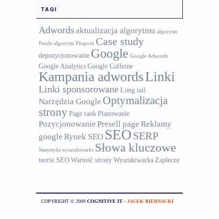
TAGI
Adwords
aktualizacja algorytmu
algorytm
Case study
Panda
algorytm Pingwin
Google
depozycjonowanie
Google Adwords
Google Analytics
Google Caffeine
Kampania adwords
Linki
Linki sponsorowane
Long tail
Optymalizacja
Narzędzia Google
strony
Page rank
Planowanie
Pozycjonowanie
Presell page
Reklamy
SEO
SERP
google
Rynek SEO
Słowa kluczowe
Statystyki wyszukiwarki
teorie SEO
Wartość strony
Wyszukiwarka
Zaplecze
COPYRIGHT © 2009
COGNITIVE IT
-
JACEK BIERNACKI