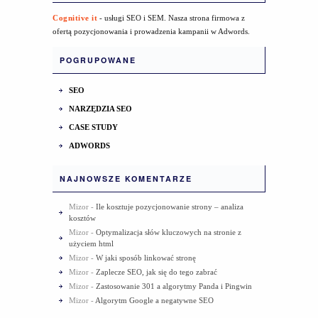
Cognitive it
- usługi SEO i SEM. Nasza strona firmowa z
ofertą pozycjonowania i prowadzenia kampanii w Adwords.
POGRUPOWANE
SEO
NARZĘDZIA SEO
CASE STUDY
ADWORDS
NAJNOWSZE KOMENTARZE
Mizor
-
Ile kosztuje pozycjonowanie strony – analiza
kosztów
Mizor
-
Optymalizacja słów kluczowych na stronie z
użyciem html
Mizor
-
W jaki sposób linkować stronę
Mizor
-
Zaplecze SEO, jak się do tego zabrać
Mizor
-
Zastosowanie 301 a algorytmy Panda i Pingwin
Mizor
-
Algorytm Google a negatywne SEO