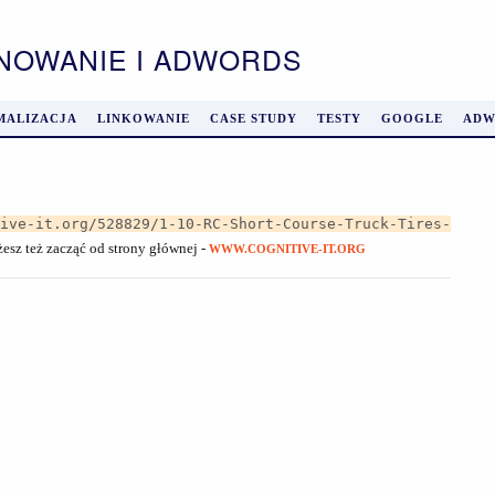
ONOWANIE I ADWORDS
MALIZACJA
LINKOWANIE
CASE STUDY
TESTY
GOOGLE
ADW
tive-it.org/528829/1-10-RC-Short-Course-Truck-Tires-
żesz też zacząć od strony głównej -
WWW.COGNITIVE-IT.ORG