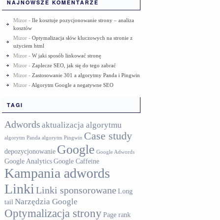
NAJNOWSZE KOMENTARZE
Mizor
-
Ile kosztuje pozycjonowanie strony – analiza
kosztów
Mizor
-
Optymalizacja słów kluczowych na stronie z
użyciem html
Mizor
-
W jaki sposób linkować stronę
Mizor
-
Zaplecze SEO, jak się do tego zabrać
Mizor
-
Zastosowanie 301 a algorytmy Panda i Pingwin
Mizor
-
Algorytm Google a negatywne SEO
TAGI
Adwords
aktualizacja algorytmu
Case study
algorytm Panda
algorytm Pingwin
Google
depozycjonowanie
Google Adwords
Google Analytics
Google Caffeine
Kampania adwords
Linki
Linki sponsorowane
Long
Narzędzia Google
tail
Optymalizacja strony
Page rank