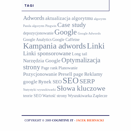
TAGI
Adwords
aktualizacja algorytmu
algorytm
Case study
Panda
algorytm Pingwin
Google
depozycjonowanie
Google Adwords
Google Analytics
Google Caffeine
Kampania adwords
Linki
Linki sponsorowane
Long tail
Optymalizacja
Narzędzia Google
strony
Page rank
Planowanie
Pozycjonowanie
Presell page
Reklamy
SEO
SERP
google
Rynek SEO
Słowa kluczowe
Statystyki wyszukiwarki
teorie SEO
Wartość strony
Wyszukiwarka
Zaplecze
COPYRIGHT © 2009
COGNITIVE IT
-
JACEK BIERNACKI