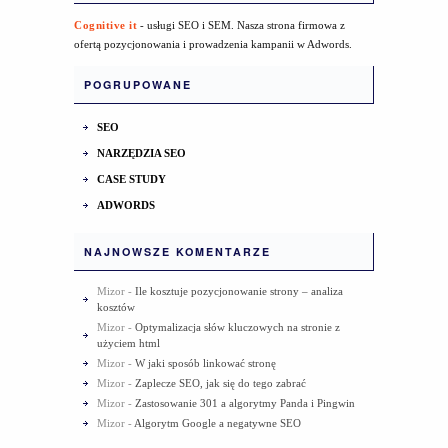
Cognitive it
- usługi SEO i SEM. Nasza strona firmowa z
ofertą pozycjonowania i prowadzenia kampanii w Adwords.
POGRUPOWANE
SEO
NARZĘDZIA SEO
CASE STUDY
ADWORDS
NAJNOWSZE KOMENTARZE
Mizor
-
Ile kosztuje pozycjonowanie strony – analiza
kosztów
Mizor
-
Optymalizacja słów kluczowych na stronie z
użyciem html
Mizor
-
W jaki sposób linkować stronę
Mizor
-
Zaplecze SEO, jak się do tego zabrać
Mizor
-
Zastosowanie 301 a algorytmy Panda i Pingwin
Mizor
-
Algorytm Google a negatywne SEO