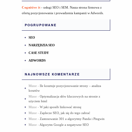
Cognitive it
- usługi SEO i SEM. Nasza strona firmowa z
ofertą pozycjonowania i prowadzenia kampanii w Adwords.
POGRUPOWANE
SEO
NARZĘDZIA SEO
CASE STUDY
ADWORDS
NAJNOWSZE KOMENTARZE
Mizor
-
Ile kosztuje pozycjonowanie strony – analiza
kosztów
Mizor
-
Optymalizacja słów kluczowych na stronie z
użyciem html
Mizor
-
W jaki sposób linkować stronę
Mizor
-
Zaplecze SEO, jak się do tego zabrać
Mizor
-
Zastosowanie 301 a algorytmy Panda i Pingwin
Mizor
-
Algorytm Google a negatywne SEO