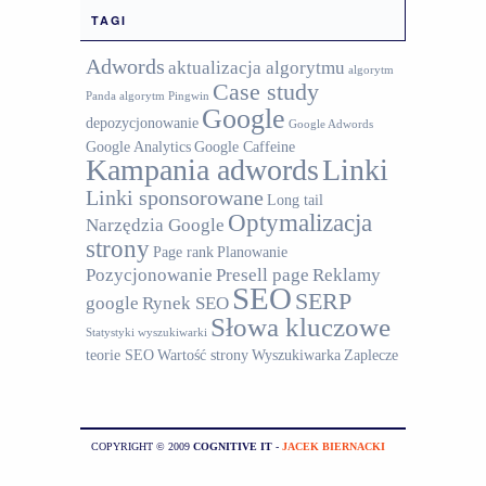
TAGI
Adwords
aktualizacja algorytmu
algorytm
Case study
Panda
algorytm Pingwin
Google
depozycjonowanie
Google Adwords
Google Analytics
Google Caffeine
Kampania adwords
Linki
Linki sponsorowane
Long tail
Optymalizacja
Narzędzia Google
strony
Page rank
Planowanie
Pozycjonowanie
Presell page
Reklamy
SEO
SERP
google
Rynek SEO
Słowa kluczowe
Statystyki wyszukiwarki
teorie SEO
Wartość strony
Wyszukiwarka
Zaplecze
COPYRIGHT © 2009
COGNITIVE IT
-
JACEK BIERNACKI