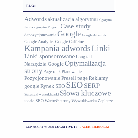
TAGI
Adwords
aktualizacja algorytmu
algorytm
Case study
Panda
algorytm Pingwin
Google
depozycjonowanie
Google Adwords
Google Analytics
Google Caffeine
Kampania adwords
Linki
Linki sponsorowane
Long tail
Optymalizacja
Narzędzia Google
strony
Page rank
Planowanie
Pozycjonowanie
Presell page
Reklamy
SEO
SERP
google
Rynek SEO
Słowa kluczowe
Statystyki wyszukiwarki
teorie SEO
Wartość strony
Wyszukiwarka
Zaplecze
COPYRIGHT © 2009
COGNITIVE IT
-
JACEK BIERNACKI