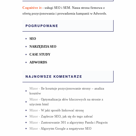
Cognitive it
- usługi SEO i SEM. Nasza strona firmowa z
ofertą pozycjonowania i prowadzenia kampanii w Adwords.
POGRUPOWANE
SEO
NARZĘDZIA SEO
CASE STUDY
ADWORDS
NAJNOWSZE KOMENTARZE
Mizor
-
Ile kosztuje pozycjonowanie strony – analiza
kosztów
Mizor
-
Optymalizacja słów kluczowych na stronie z
użyciem html
Mizor
-
W jaki sposób linkować stronę
Mizor
-
Zaplecze SEO, jak się do tego zabrać
Mizor
-
Zastosowanie 301 a algorytmy Panda i Pingwin
Mizor
-
Algorytm Google a negatywne SEO