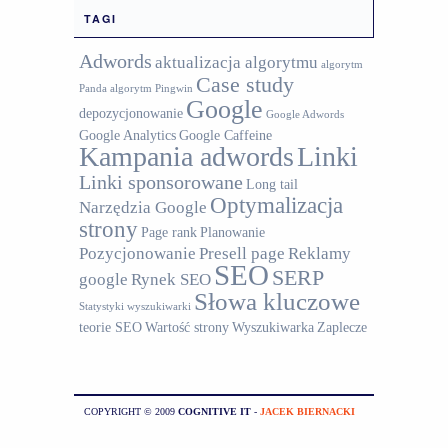
TAGI
Adwords
aktualizacja algorytmu
algorytm
Case study
Panda
algorytm Pingwin
Google
depozycjonowanie
Google Adwords
Google Analytics
Google Caffeine
Kampania adwords
Linki
Linki sponsorowane
Long tail
Optymalizacja
Narzędzia Google
strony
Page rank
Planowanie
Pozycjonowanie
Presell page
Reklamy
SEO
SERP
google
Rynek SEO
Słowa kluczowe
Statystyki wyszukiwarki
teorie SEO
Wartość strony
Wyszukiwarka
Zaplecze
COPYRIGHT © 2009
COGNITIVE IT
-
JACEK BIERNACKI