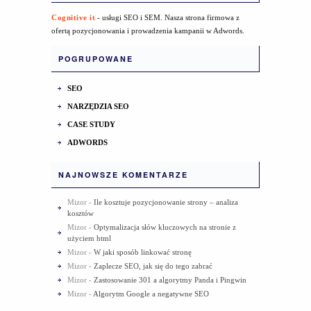
Cognitive it
- usługi SEO i SEM. Nasza strona firmowa z
ofertą pozycjonowania i prowadzenia kampanii w Adwords.
POGRUPOWANE
SEO
NARZĘDZIA SEO
CASE STUDY
ADWORDS
NAJNOWSZE KOMENTARZE
Mizor
-
Ile kosztuje pozycjonowanie strony – analiza
kosztów
Mizor
-
Optymalizacja słów kluczowych na stronie z
użyciem html
Mizor
-
W jaki sposób linkować stronę
Mizor
-
Zaplecze SEO, jak się do tego zabrać
Mizor
-
Zastosowanie 301 a algorytmy Panda i Pingwin
Mizor
-
Algorytm Google a negatywne SEO