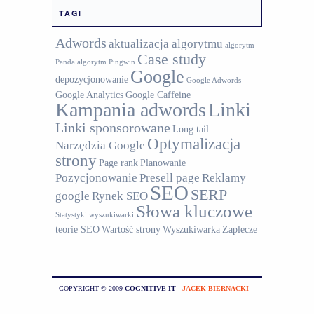
TAGI
Adwords
aktualizacja algorytmu
algorytm
Case study
Panda
algorytm Pingwin
Google
depozycjonowanie
Google Adwords
Google Analytics
Google Caffeine
Kampania adwords
Linki
Linki sponsorowane
Long tail
Optymalizacja
Narzędzia Google
strony
Page rank
Planowanie
Pozycjonowanie
Presell page
Reklamy
SEO
SERP
google
Rynek SEO
Słowa kluczowe
Statystyki wyszukiwarki
teorie SEO
Wartość strony
Wyszukiwarka
Zaplecze
COPYRIGHT © 2009
COGNITIVE IT
-
JACEK BIERNACKI