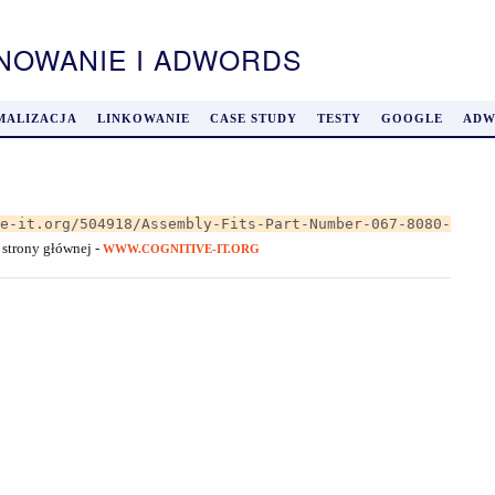
ONOWANIE I ADWORDS
MALIZACJA
LINKOWANIE
CASE STUDY
TESTY
GOOGLE
ADW
ve-it.org/504918/Assembly-Fits-Part-Number-067-8080-
 strony głównej -
WWW.COGNITIVE-IT.ORG