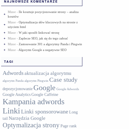
NAJNOWSZE KOMENTARZE
Mizor
-
Ile kosztuje pozycjonowanie strony – analiza
kosztów
Mizor
-
Optymalizacja słów kluczowych na stronie z
użyciem html
Mizor
-
W jaki sposób linkować stronę
Mizor
-
Zaplecze SEO, jak się do tego zabrać
Mizor
-
Zastosowanie 301 a algorytmy Panda i Pingwin
Mizor
-
Algorytm Google a negatywne SEO
TAGI
Adwords
aktualizacja algorytmu
Case study
algorytm Panda
algorytm Pingwin
Google
depozycjonowanie
Google Adwords
Google Analytics
Google Caffeine
Kampania adwords
Linki
Linki sponsorowane
Long
Narzędzia Google
tail
Optymalizacja strony
Page rank