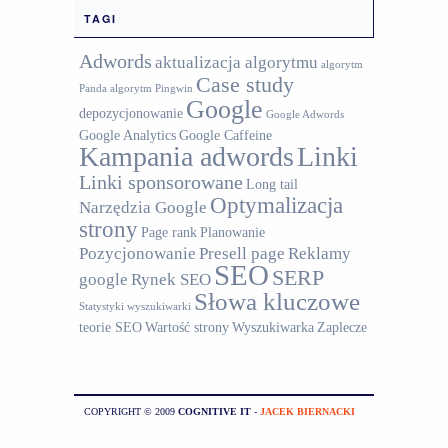
TAGI
Adwords
aktualizacja algorytmu
algorytm
Case study
Panda
algorytm Pingwin
Google
depozycjonowanie
Google Adwords
Google Analytics
Google Caffeine
Kampania adwords
Linki
Linki sponsorowane
Long tail
Optymalizacja
Narzędzia Google
strony
Page rank
Planowanie
Pozycjonowanie
Presell page
Reklamy
SEO
SERP
google
Rynek SEO
Słowa kluczowe
Statystyki wyszukiwarki
teorie SEO
Wartość strony
Wyszukiwarka
Zaplecze
COPYRIGHT © 2009
COGNITIVE IT
-
JACEK BIERNACKI