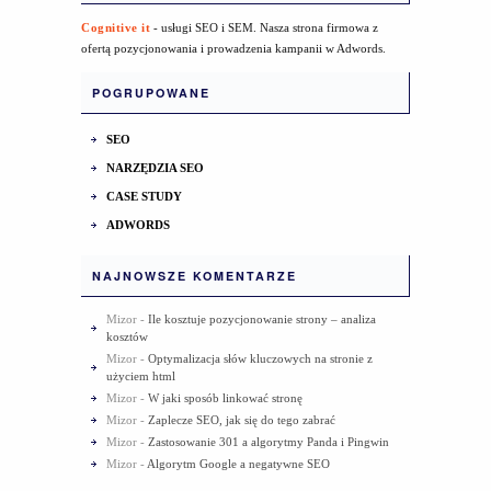
Cognitive it
- usługi SEO i SEM. Nasza strona firmowa z
ofertą pozycjonowania i prowadzenia kampanii w Adwords.
POGRUPOWANE
SEO
NARZĘDZIA SEO
CASE STUDY
ADWORDS
NAJNOWSZE KOMENTARZE
Mizor
-
Ile kosztuje pozycjonowanie strony – analiza
kosztów
Mizor
-
Optymalizacja słów kluczowych na stronie z
użyciem html
Mizor
-
W jaki sposób linkować stronę
Mizor
-
Zaplecze SEO, jak się do tego zabrać
Mizor
-
Zastosowanie 301 a algorytmy Panda i Pingwin
Mizor
-
Algorytm Google a negatywne SEO