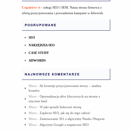
Cognitive it
- usługi SEO i SEM. Nasza strona firmowa z
ofertą pozycjonowania i prowadzenia kampanii w Adwords.
POGRUPOWANE
SEO
NARZĘDZIA SEO
CASE STUDY
ADWORDS
NAJNOWSZE KOMENTARZE
Mizor
-
Ile kosztuje pozycjonowanie strony – analiza
kosztów
Mizor
-
Optymalizacja słów kluczowych na stronie z
użyciem html
Mizor
-
W jaki sposób linkować stronę
Mizor
-
Zaplecze SEO, jak się do tego zabrać
Mizor
-
Zastosowanie 301 a algorytmy Panda i Pingwin
Mizor
-
Algorytm Google a negatywne SEO