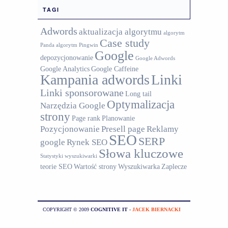
TAGI
Adwords
aktualizacja algorytmu
algorytm
Case study
Panda
algorytm Pingwin
Google
depozycjonowanie
Google Adwords
Google Analytics
Google Caffeine
Kampania adwords
Linki
Linki sponsorowane
Long tail
Optymalizacja
Narzędzia Google
strony
Page rank
Planowanie
Pozycjonowanie
Presell page
Reklamy
SEO
SERP
google
Rynek SEO
Słowa kluczowe
Statystyki wyszukiwarki
teorie SEO
Wartość strony
Wyszukiwarka
Zaplecze
COPYRIGHT © 2009
COGNITIVE IT
-
JACEK BIERNACKI