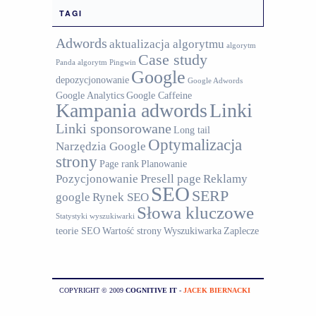
TAGI
Adwords
aktualizacja algorytmu
algorytm
Case study
Panda
algorytm Pingwin
Google
depozycjonowanie
Google Adwords
Google Analytics
Google Caffeine
Kampania adwords
Linki
Linki sponsorowane
Long tail
Optymalizacja
Narzędzia Google
strony
Page rank
Planowanie
Pozycjonowanie
Presell page
Reklamy
SEO
SERP
google
Rynek SEO
Słowa kluczowe
Statystyki wyszukiwarki
teorie SEO
Wartość strony
Wyszukiwarka
Zaplecze
COPYRIGHT © 2009
COGNITIVE IT
-
JACEK BIERNACKI