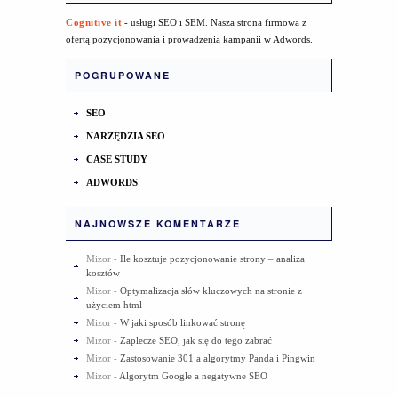
Cognitive it
- usługi SEO i SEM. Nasza strona firmowa z
ofertą pozycjonowania i prowadzenia kampanii w Adwords.
POGRUPOWANE
SEO
NARZĘDZIA SEO
CASE STUDY
ADWORDS
NAJNOWSZE KOMENTARZE
Mizor
-
Ile kosztuje pozycjonowanie strony – analiza
kosztów
Mizor
-
Optymalizacja słów kluczowych na stronie z
użyciem html
Mizor
-
W jaki sposób linkować stronę
Mizor
-
Zaplecze SEO, jak się do tego zabrać
Mizor
-
Zastosowanie 301 a algorytmy Panda i Pingwin
Mizor
-
Algorytm Google a negatywne SEO