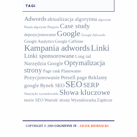
TAGI
Adwords
aktualizacja algorytmu
algorytm
Case study
Panda
algorytm Pingwin
Google
depozycjonowanie
Google Adwords
Google Analytics
Google Caffeine
Kampania adwords
Linki
Linki sponsorowane
Long tail
Optymalizacja
Narzędzia Google
strony
Page rank
Planowanie
Pozycjonowanie
Presell page
Reklamy
SEO
SERP
google
Rynek SEO
Słowa kluczowe
Statystyki wyszukiwarki
teorie SEO
Wartość strony
Wyszukiwarka
Zaplecze
COPYRIGHT © 2009
COGNITIVE IT
-
JACEK BIERNACKI