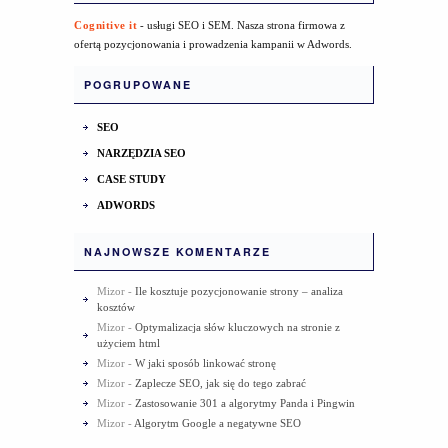
Cognitive it
- usługi SEO i SEM. Nasza strona firmowa z
ofertą pozycjonowania i prowadzenia kampanii w Adwords.
POGRUPOWANE
SEO
NARZĘDZIA SEO
CASE STUDY
ADWORDS
NAJNOWSZE KOMENTARZE
Mizor
-
Ile kosztuje pozycjonowanie strony – analiza
kosztów
Mizor
-
Optymalizacja słów kluczowych na stronie z
użyciem html
Mizor
-
W jaki sposób linkować stronę
Mizor
-
Zaplecze SEO, jak się do tego zabrać
Mizor
-
Zastosowanie 301 a algorytmy Panda i Pingwin
Mizor
-
Algorytm Google a negatywne SEO