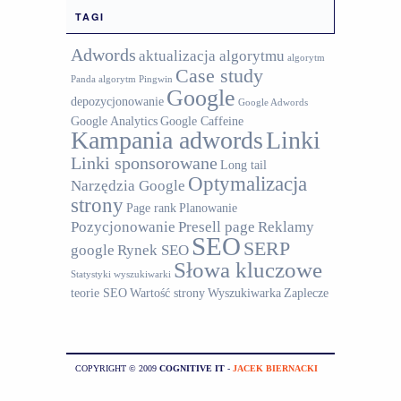
TAGI
Adwords
aktualizacja algorytmu
algorytm
Case study
Panda
algorytm Pingwin
Google
depozycjonowanie
Google Adwords
Google Analytics
Google Caffeine
Kampania adwords
Linki
Linki sponsorowane
Long tail
Optymalizacja
Narzędzia Google
strony
Page rank
Planowanie
Pozycjonowanie
Presell page
Reklamy
SEO
SERP
google
Rynek SEO
Słowa kluczowe
Statystyki wyszukiwarki
teorie SEO
Wartość strony
Wyszukiwarka
Zaplecze
COPYRIGHT © 2009
COGNITIVE IT
-
JACEK BIERNACKI