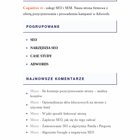
Cognitive it
- usługi SEO i SEM. Nasza strona firmowa z
ofertą pozycjonowania i prowadzenia kampanii w Adwords.
POGRUPOWANE
SEO
NARZĘDZIA SEO
CASE STUDY
ADWORDS
NAJNOWSZE KOMENTARZE
Mizor
-
Ile kosztuje pozycjonowanie strony – analiza
kosztów
Mizor
-
Optymalizacja słów kluczowych na stronie z
użyciem html
Mizor
-
W jaki sposób linkować stronę
Mizor
-
Zaplecze SEO, jak się do tego zabrać
Mizor
-
Zastosowanie 301 a algorytmy Panda i Pingwin
Mizor
-
Algorytm Google a negatywne SEO