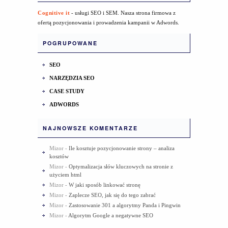
Cognitive it
- usługi SEO i SEM. Nasza strona firmowa z
ofertą pozycjonowania i prowadzenia kampanii w Adwords.
POGRUPOWANE
SEO
NARZĘDZIA SEO
CASE STUDY
ADWORDS
NAJNOWSZE KOMENTARZE
Mizor
-
Ile kosztuje pozycjonowanie strony – analiza
kosztów
Mizor
-
Optymalizacja słów kluczowych na stronie z
użyciem html
Mizor
-
W jaki sposób linkować stronę
Mizor
-
Zaplecze SEO, jak się do tego zabrać
Mizor
-
Zastosowanie 301 a algorytmy Panda i Pingwin
Mizor
-
Algorytm Google a negatywne SEO