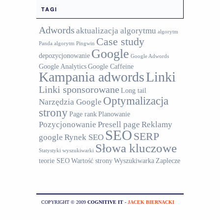
TAGI
Adwords
aktualizacja algorytmu
algorytm
Case study
Panda
algorytm Pingwin
Google
depozycjonowanie
Google Adwords
Google Analytics
Google Caffeine
Kampania adwords
Linki
Linki sponsorowane
Long tail
Optymalizacja
Narzędzia Google
strony
Page rank
Planowanie
Pozycjonowanie
Presell page
Reklamy
SEO
SERP
google
Rynek SEO
Słowa kluczowe
Statystyki wyszukiwarki
teorie SEO
Wartość strony
Wyszukiwarka
Zaplecze
COPYRIGHT © 2009
COGNITIVE IT
-
JACEK BIERNACKI