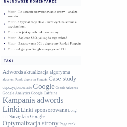
NAJNOWSZE KOMENTARZE
Mizor
-
Ile kosztuje pozycjonowanie strony – analiza
kosztów
Mizor
-
Optymalizacja słów kluczowych na stronie z
użyciem html
Mizor
-
W jaki sposób linkować stronę
Mizor
-
Zaplecze SEO, jak się do tego zabrać
Mizor
-
Zastosowanie 301 a algorytmy Panda i Pingwin
Mizor
-
Algorytm Google a negatywne SEO
TAGI
Adwords
aktualizacja algorytmu
Case study
algorytm Panda
algorytm Pingwin
Google
depozycjonowanie
Google Adwords
Google Analytics
Google Caffeine
Kampania adwords
Linki
Linki sponsorowane
Long
Narzędzia Google
tail
Optymalizacja strony
Page rank