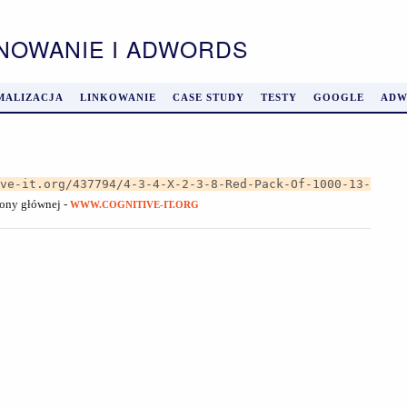
ONOWANIE I ADWORDS
MALIZACJA
LINKOWANIE
CASE STUDY
TESTY
GOOGLE
ADW
ive-it.org/437794/4-3-4-X-2-3-8-Red-Pack-Of-1000-13-
trony głównej -
WWW.COGNITIVE-IT.ORG