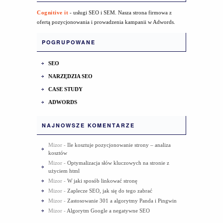
Cognitive it
- usługi SEO i SEM. Nasza strona firmowa z
ofertą pozycjonowania i prowadzenia kampanii w Adwords.
POGRUPOWANE
SEO
NARZĘDZIA SEO
CASE STUDY
ADWORDS
NAJNOWSZE KOMENTARZE
Mizor
-
Ile kosztuje pozycjonowanie strony – analiza
kosztów
Mizor
-
Optymalizacja słów kluczowych na stronie z
użyciem html
Mizor
-
W jaki sposób linkować stronę
Mizor
-
Zaplecze SEO, jak się do tego zabrać
Mizor
-
Zastosowanie 301 a algorytmy Panda i Pingwin
Mizor
-
Algorytm Google a negatywne SEO