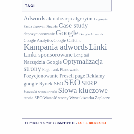
TAGI
Adwords
aktualizacja algorytmu
algorytm
Case study
Panda
algorytm Pingwin
Google
depozycjonowanie
Google Adwords
Google Analytics
Google Caffeine
Kampania adwords
Linki
Linki sponsorowane
Long tail
Optymalizacja
Narzędzia Google
strony
Page rank
Planowanie
Pozycjonowanie
Presell page
Reklamy
SEO
SERP
google
Rynek SEO
Słowa kluczowe
Statystyki wyszukiwarki
teorie SEO
Wartość strony
Wyszukiwarka
Zaplecze
COPYRIGHT © 2009
COGNITIVE IT
-
JACEK BIERNACKI