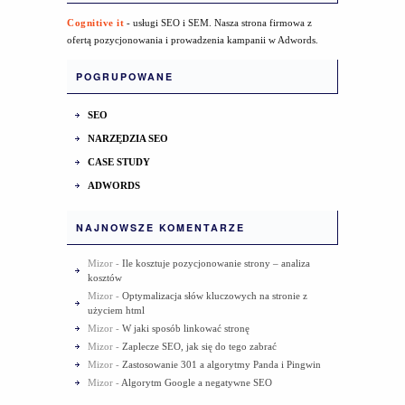
Cognitive it
- usługi SEO i SEM. Nasza strona firmowa z
ofertą pozycjonowania i prowadzenia kampanii w Adwords.
POGRUPOWANE
SEO
NARZĘDZIA SEO
CASE STUDY
ADWORDS
NAJNOWSZE KOMENTARZE
Mizor
-
Ile kosztuje pozycjonowanie strony – analiza
kosztów
Mizor
-
Optymalizacja słów kluczowych na stronie z
użyciem html
Mizor
-
W jaki sposób linkować stronę
Mizor
-
Zaplecze SEO, jak się do tego zabrać
Mizor
-
Zastosowanie 301 a algorytmy Panda i Pingwin
Mizor
-
Algorytm Google a negatywne SEO