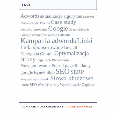
TAGI
Adwords
aktualizacja algorytmu
algorytm
Case study
Panda
algorytm Pingwin
Google
depozycjonowanie
Google Adwords
Google Analytics
Google Caffeine
Kampania adwords
Linki
Linki sponsorowane
Long tail
Optymalizacja
Narzędzia Google
strony
Page rank
Planowanie
Pozycjonowanie
Presell page
Reklamy
SEO
SERP
google
Rynek SEO
Słowa kluczowe
Statystyki wyszukiwarki
teorie SEO
Wartość strony
Wyszukiwarka
Zaplecze
COPYRIGHT © 2009
COGNITIVE IT
-
JACEK BIERNACKI