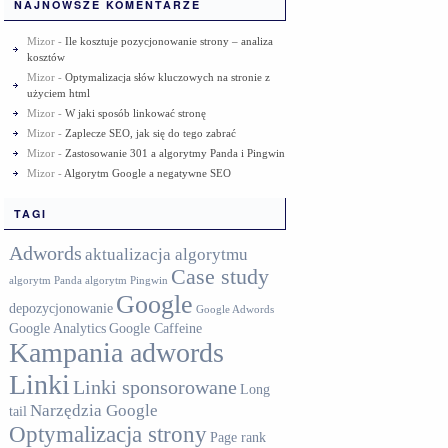
NAJNOWSZE KOMENTARZE
Mizor
-
Ile kosztuje pozycjonowanie strony – analiza
kosztów
Mizor
-
Optymalizacja słów kluczowych na stronie z
użyciem html
Mizor
-
W jaki sposób linkować stronę
Mizor
-
Zaplecze SEO, jak się do tego zabrać
Mizor
-
Zastosowanie 301 a algorytmy Panda i Pingwin
Mizor
-
Algorytm Google a negatywne SEO
TAGI
Adwords
aktualizacja algorytmu
Case study
algorytm Panda
algorytm Pingwin
Google
depozycjonowanie
Google Adwords
Google Analytics
Google Caffeine
Kampania adwords
Linki
Linki sponsorowane
Long
Narzędzia Google
tail
Optymalizacja strony
Page rank