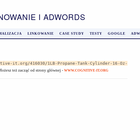
ONOWANIE I ADWORDS
MALIZACJA
LINKOWANIE
CASE STUDY
TESTY
GOOGLE
ADW
itive-it.org/416030/1LB-Propane-Tank-Cylinder-16-Oz-
 Możesz też zacząć od strony głównej -
WWW.COGNITIVE-IT.ORG