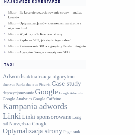
NAJNOWSZE KOMENTARZE
Mizor
-
Ile kosztuje pozycjonowanie strony – analiza
kosztów
Mizor
-
Optymalizacja słów kluczowych na stronie z
użyciem html
Mizor
-
W jaki sposób linkować stronę
Mizor
-
Zaplecze SEO, jak się do tego zabrać
Mizor
-
Zastosowanie 301 a algorytmy Panda i Pingwin
Mizor
-
Algorytm Google a negatywne SEO
TAGI
Adwords
aktualizacja algorytmu
Case study
algorytm Panda
algorytm Pingwin
Google
depozycjonowanie
Google Adwords
Google Analytics
Google Caffeine
Kampania adwords
Linki
Linki sponsorowane
Long
Narzędzia Google
tail
Optymalizacja strony
Page rank