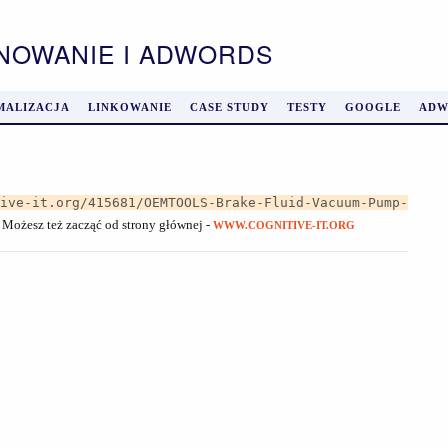
ONOWANIE I ADWORDS
MALIZACJA
LINKOWANIE
CASE STUDY
TESTY
GOOGLE
ADW
tive-it.org/415681/OEMTOOLS-Brake-Fluid-Vacuum-Pump-
. Możesz też zacząć od strony głównej -
WWW.COGNITIVE-IT.ORG