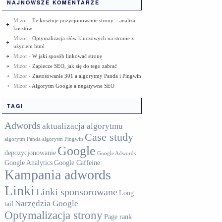
NAJNOWSZE KOMENTARZE
Mizor
-
Ile kosztuje pozycjonowanie strony – analiza
kosztów
Mizor
-
Optymalizacja słów kluczowych na stronie z
użyciem html
Mizor
-
W jaki sposób linkować stronę
Mizor
-
Zaplecze SEO, jak się do tego zabrać
Mizor
-
Zastosowanie 301 a algorytmy Panda i Pingwin
Mizor
-
Algorytm Google a negatywne SEO
TAGI
Adwords
aktualizacja algorytmu
Case study
algorytm Panda
algorytm Pingwin
Google
depozycjonowanie
Google Adwords
Google Analytics
Google Caffeine
Kampania adwords
Linki
Linki sponsorowane
Long
Narzędzia Google
tail
Optymalizacja strony
Page rank