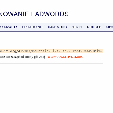
ONOWANIE I ADWORDS
MALIZACJA
LINKOWANIE
CASE STUDY
TESTY
GOOGLE
ADW
ve-it.org/415307/Mountain-Bike-Rack-Front-Rear-Bike-
żesz też zacząć od strony głównej -
WWW.COGNITIVE-IT.ORG