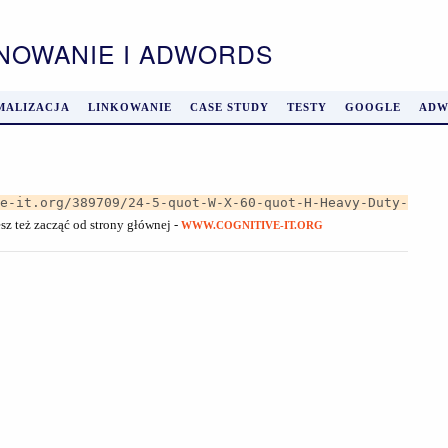
ONOWANIE I ADWORDS
MALIZACJA
LINKOWANIE
CASE STUDY
TESTY
GOOGLE
ADW
ve-it.org/389709/24-5-quot-W-X-60-quot-H-Heavy-Duty-
sz też zacząć od strony głównej -
WWW.COGNITIVE-IT.ORG