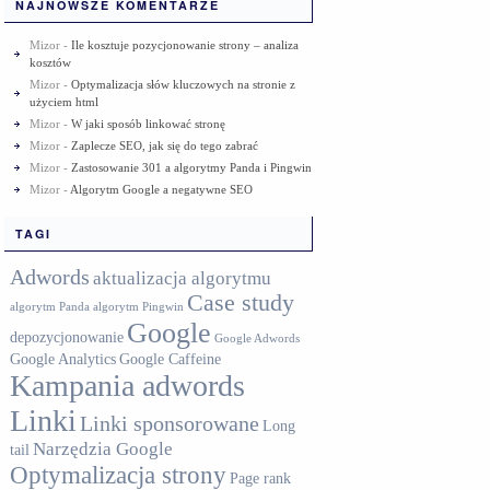
NAJNOWSZE KOMENTARZE
Mizor
-
Ile kosztuje pozycjonowanie strony – analiza
kosztów
Mizor
-
Optymalizacja słów kluczowych na stronie z
użyciem html
Mizor
-
W jaki sposób linkować stronę
Mizor
-
Zaplecze SEO, jak się do tego zabrać
Mizor
-
Zastosowanie 301 a algorytmy Panda i Pingwin
Mizor
-
Algorytm Google a negatywne SEO
TAGI
Adwords
aktualizacja algorytmu
Case study
algorytm Panda
algorytm Pingwin
Google
depozycjonowanie
Google Adwords
Google Analytics
Google Caffeine
Kampania adwords
Linki
Linki sponsorowane
Long
Narzędzia Google
tail
Optymalizacja strony
Page rank