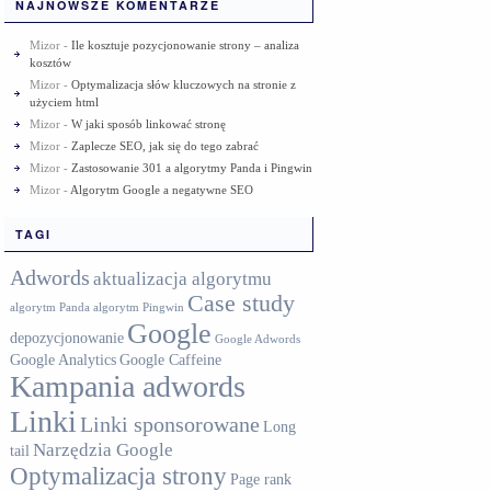
NAJNOWSZE KOMENTARZE
Mizor
-
Ile kosztuje pozycjonowanie strony – analiza
kosztów
Mizor
-
Optymalizacja słów kluczowych na stronie z
użyciem html
Mizor
-
W jaki sposób linkować stronę
Mizor
-
Zaplecze SEO, jak się do tego zabrać
Mizor
-
Zastosowanie 301 a algorytmy Panda i Pingwin
Mizor
-
Algorytm Google a negatywne SEO
TAGI
Adwords
aktualizacja algorytmu
Case study
algorytm Panda
algorytm Pingwin
Google
depozycjonowanie
Google Adwords
Google Analytics
Google Caffeine
Kampania adwords
Linki
Linki sponsorowane
Long
Narzędzia Google
tail
Optymalizacja strony
Page rank