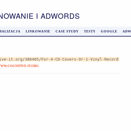
ONOWANIE I ADWORDS
MALIZACJA
LINKOWANIE
CASE STUDY
TESTY
GOOGLE
ADW
ive-it.org/386405/For-4-CD-Covers-Or-1-Vinyl-Record
WW.COGNITIVE-IT.ORG