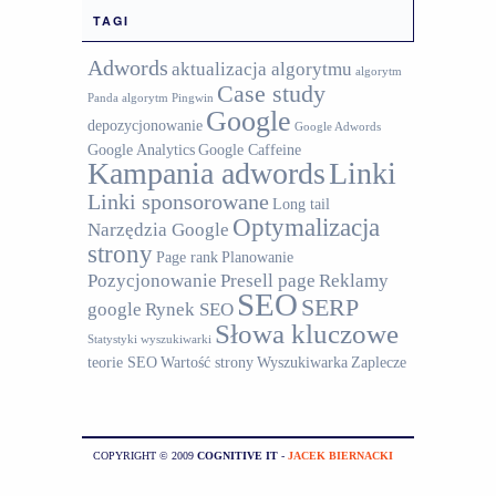
TAGI
Adwords
aktualizacja algorytmu
algorytm
Case study
Panda
algorytm Pingwin
Google
depozycjonowanie
Google Adwords
Google Analytics
Google Caffeine
Kampania adwords
Linki
Linki sponsorowane
Long tail
Optymalizacja
Narzędzia Google
strony
Page rank
Planowanie
Pozycjonowanie
Presell page
Reklamy
SEO
SERP
google
Rynek SEO
Słowa kluczowe
Statystyki wyszukiwarki
teorie SEO
Wartość strony
Wyszukiwarka
Zaplecze
COPYRIGHT © 2009
COGNITIVE IT
-
JACEK BIERNACKI