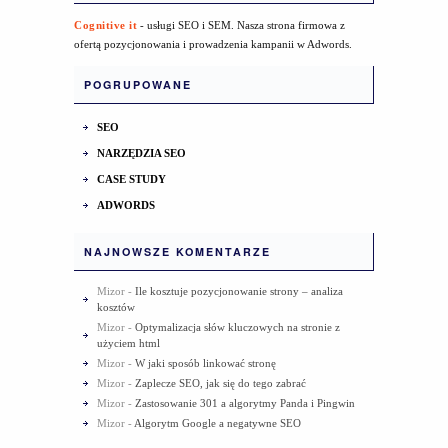
Cognitive it
- usługi SEO i SEM. Nasza strona firmowa z
ofertą pozycjonowania i prowadzenia kampanii w Adwords.
POGRUPOWANE
SEO
NARZĘDZIA SEO
CASE STUDY
ADWORDS
NAJNOWSZE KOMENTARZE
Mizor
-
Ile kosztuje pozycjonowanie strony – analiza
kosztów
Mizor
-
Optymalizacja słów kluczowych na stronie z
użyciem html
Mizor
-
W jaki sposób linkować stronę
Mizor
-
Zaplecze SEO, jak się do tego zabrać
Mizor
-
Zastosowanie 301 a algorytmy Panda i Pingwin
Mizor
-
Algorytm Google a negatywne SEO