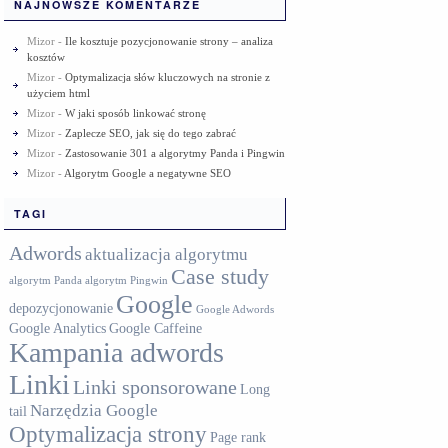
NAJNOWSZE KOMENTARZE
Mizor
-
Ile kosztuje pozycjonowanie strony – analiza
kosztów
Mizor
-
Optymalizacja słów kluczowych na stronie z
użyciem html
Mizor
-
W jaki sposób linkować stronę
Mizor
-
Zaplecze SEO, jak się do tego zabrać
Mizor
-
Zastosowanie 301 a algorytmy Panda i Pingwin
Mizor
-
Algorytm Google a negatywne SEO
TAGI
Adwords
aktualizacja algorytmu
Case study
algorytm Panda
algorytm Pingwin
Google
depozycjonowanie
Google Adwords
Google Analytics
Google Caffeine
Kampania adwords
Linki
Linki sponsorowane
Long
Narzędzia Google
tail
Optymalizacja strony
Page rank