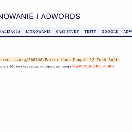
ONOWANIE I ADWORDS
MALIZACJA
LINKOWANIE
CASE STUDY
TESTY
GOOGLE
ADW
itive-it.org/366748/Farmer-Hand-Puppet-12-Inch-Soft-
tnieje. Możesz też zacząć od strony głównej -
WWW.COGNITIVE-IT.ORG